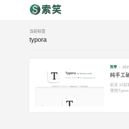
当前标签
typora
教學
202
純手工破解
前言 以前
使用Typor