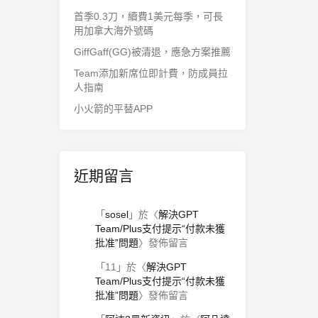
首季0.3刀，續費1美元每季，可長
用加拿大海外號碼
GiffGaff(GG)被清退，應急方案推薦
Team添加新席位即計費，防成員拉
人指南
小火箭的平替APP
近期留言
「
sosel
」於〈
解決GPT
Team/Plus支付提示“付款未獲
批准”問題
〉發佈留言
「
11
」於〈
解決GPT
Team/Plus支付提示“付款未獲
批准”問題
〉發佈留言