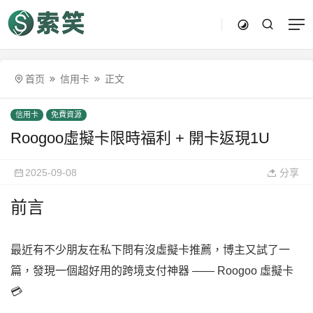
首页
信用卡
正文
信用卡
免費資源
Roogoo虛擬卡限時福利 + 開卡返現1U
2025-09-08
分享
前言
最近有不少朋友在私下問有沒虛擬卡推薦，博主又試了一
篇，發現一個超好用的跨境支付神器 —— Roogoo 虛擬卡
💳