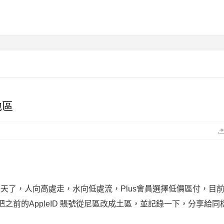
地區
後的一天了，人向高處走，水向低處流，Plus會員選擇低價區付，目
前的AppleID 賬號從尼區改成土區，並記錄一下，分享給同