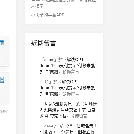
Team添加新席位即計費，防成員拉
人指南
小火箭的平替APP
近期留言
「
sosel
」於〈
解決GPT
Team/Plus支付提示“付款未獲
批准”問題
〉發佈留言
「
11
」於〈
解決GPT
Team/Plus支付提示“付款未獲
批准”問題
〉發佈留言
「
阿达3最新资讯
」於〈
阿凡達
3.火與燼高清4k英語中字 百度
網盤 夸克下載
〉發佈留言
「
davey
」於〈
僅一個域名無需
伺服器，一分鐘建一個獨立博