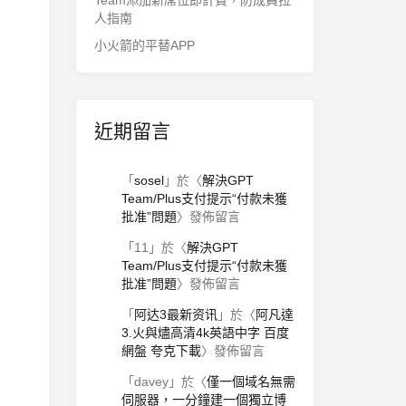
Team添加新席位即計費，防成員拉
人指南
小火箭的平替APP
近期留言
「
sosel
」於〈
解決GPT
Team/Plus支付提示“付款未獲
批准”問題
〉發佈留言
「
11
」於〈
解決GPT
Team/Plus支付提示“付款未獲
批准”問題
〉發佈留言
「
阿达3最新资讯
」於〈
阿凡達
3.火與燼高清4k英語中字 百度
網盤 夸克下載
〉發佈留言
「
davey
」於〈
僅一個域名無需
伺服器，一分鐘建一個獨立博