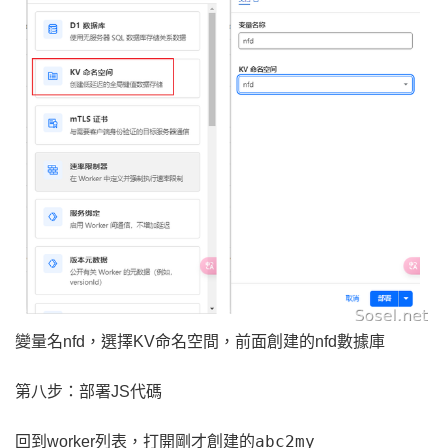
變量名nfd，選擇KV命名空間，前面創建的nfd數據庫
第八步：部署JS代碼
abc2my
回到worker列表，打開剛才創建的